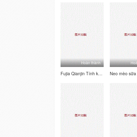
Hoàn thành
Hoà
Fujia Qianjin Tính khí nhỏ Em gái Sweety Sữa giá cao Nhà vớ lụa Quần ding nôn mửa máu cám dỗ 202006302 (2)