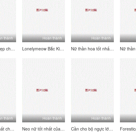
n thành
Hoàn thành
Hoàn thành
Hai neo đậu đẹp chất lượng cao về người hâm mộ Cannon 4P
Lonelymeow Bắc Kinh Yaoyao hiện đang so sánh bộ sưu tập tạp chí tình dục hoàn chỉnh 4K 4K Xem trước 4K Meowmeow Vol.2
Nữ thần hoa tốt nhất mà những kẻ xấu nhỏ bắt đầu đến cuối bộ hoàn chỉnh 3 người xấu nhỏ emm26
n thành
Hoàn thành
Hoàn thành
Nữ thần tốt nhất chất lượng cao neo trắng bắt nạt phát sóng trực tiếp Dew Face Wechat Bộ sưu tập phúc lợi Live (3)
Neo nữ tốt nhất của Kawaii (9)
Cần cho bộ ngực lớn Hông neo Wang Fina (Ni Zhi Lin) Live Big Show Welfare Bộ sưu tập phúc lợi xe thể thao Wang Fina Yi Squad Duxo (1)