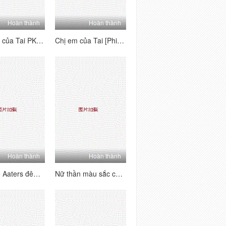
Hoàn thành
Hoàn thành
Các bên của Tai PK House's Tai's Sides [1] Vui vẻ và hai mặt ~ Kiểm tra trang nơi bạn có thể thấy từng người chơi chữ B của người chơi la hét, đam mê và hung dữ!
Chị em của Tai [Phiên bản quyến rũ nhảy khỏa thân] Một tình yêu dâm dục siêu nhiều người, một cái nhìn siêu đa dạng với mức độ khó khăn cao
Hoàn thành
Hoàn thành
Sữa nhỏ Aaters đêm Lulu Crown Phần phúc lợi (4)
Nữ thần màu sắc của ngành một màu trắng Puman xuất hiện mới nhất Wechat Welfare 11 bộ sưu tập (7)