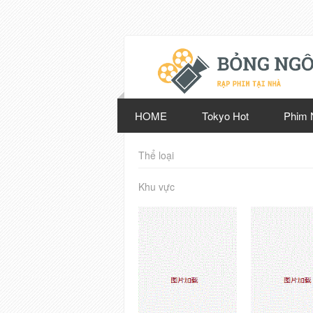
HOME
Tokyo Hot
Phim 
Thể loại
Khu vực