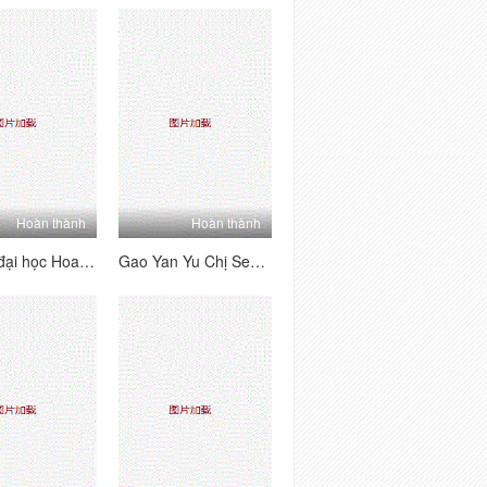
Hoàn thành
Hoàn thành
Trường đại học Hoa Tender Girl Long Leg Trường tiểu học (Chiều cao 176 Nữ sinh tiểu học) Lớp học ký túc xá trực tiếp 12 ngày được tiết lộ, tính phí Daxie phúc lợi chân lớn nữ sinh 2020.01.22
Gao Yan Yu Chị Sexy Merry Man Dramester Daxie Welfare Mnsgj 2021 13 1-6 (1)