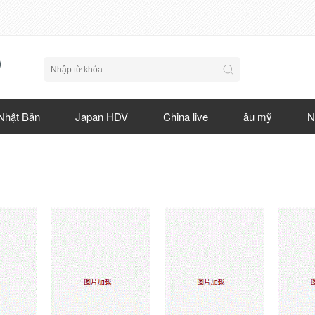
Nhật Bản
Japan HDV
China live
âu mỹ
N