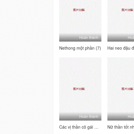
Hoàn thành
Hoà
Nethong một phần (7)
Hoàn thành
Hoà
Các vị thần cô gái mới tốt nhất muốn muốn bố giữ mật khẩu mật khẩu phúc lợi trực tiếp quy mô lớn Cắm lỗ hồng DC White Pulp 10 giờ (6)