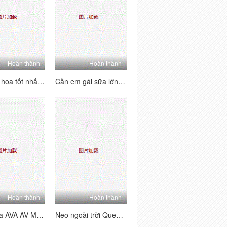
Hoàn thành
Hoàn thành
Nữ thần hoa tốt nhất mà những kẻ xấu nhỏ bắt đầu đến cuối bộ hoàn chỉnh 3 chàng trai nhỏ và xấu EMM32
Cần em gái sữa lớn, chị em của bạn 20200526 (2)
Hoàn thành
Hoàn thành
Forestica AVA AV MD MD0101 National Wind Cheongsam Cheongsam Cám dỗ LUSTS đan xen hàng ngàn mùa hè
Neo ngoài trời Queen Magnolia, Chị gái Lá Grand Collection Wechat Welfare Live Socket