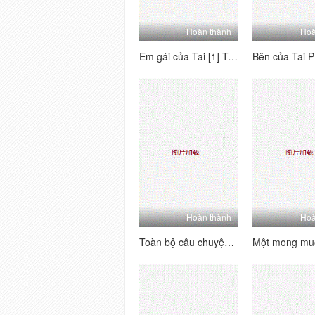
Hoàn thành
Hoà
Em gái của Tai [1] Tôi nghĩ về người mẫu này - Tôi mong chờ nó, đó là một món đồ hoàn hảo, quan hệ tình dục qua đường hậu môn, đánh hơi và phát ra các từ!
Hoàn thành
Hoà
Toàn bộ câu chuyện về sự hồi hộp hài hước của một người bạn 3p [1] ấm lòng, thở dài, đĩ và đĩ