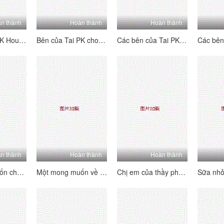
n thành
Hoàn thành
Hoàn thành
Bên của Tai PK House's Tai's Sides [4] Vui vẻ và hai mặt ~ Kiểm tra trang nơi bạn có thể thấy mỗi người chơi B của người chơi b ~ Lolita hét lên, đam mê và hung dữ!
Bên của Tai PK cho các bên của Tai [3] hai bên - hãy xem trang với hướng dẫn của mỗi cô gái - Lolita hét lên, đam mê và hung dữ!
Các bên của Tai PK House's Tai's Sides [2] Vui vẻ và hai mặt ~ Kiểm tra trang web để xem mỗi người chơi B-Showers của B-Players ~ Lolita hét lên, đam mê và hung dữ!
n thành
Hoàn thành
Hoàn thành
Một mong muốn cho mong muốn [Phần 2] phụ nữ trưởng thành không phải là một con người nói chung, và rất tinh tế và thực hiện các kỹ thuật tình dục.
Một mong muốn về tình dục [Phần 1] Phụ nữ trưởng thành không phải là một con người nói chung, và cực kỳ lành nghề trong việc thực hiện kỹ thuật tình dục
Chị em của thầy phù thủy thể hiện sự say mê của họ, họ thu hút rất nhiều tiếng cười, và tất cả những cơn đau nhói phát nổ, và giọng nói dâm dục luôn không ngừng