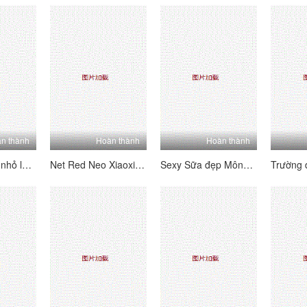
n thành
Hoàn thành
Hoàn thành
Neo mèo sữa nhỏ là màn hình phúc lợi vú lớn hoàn hảo 7,8
Net Red Neo Xiaoxi Password House Big Show 7.29
Sexy Sữa đẹp Mông Vẻ đẹp Cái Cai rất Cai (ăn bánh rán) 28 ngày phát sóng trực tiếp Ziwei Flow White Pulp Da Xiu Welfare Cai Cai rất Cai 20210107.0030_ (Mới)