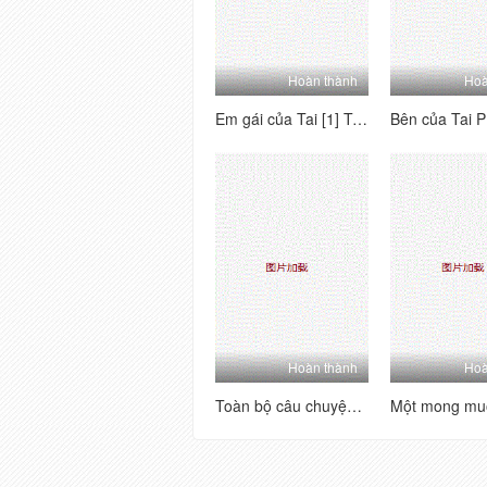
Hoàn thành
Hoà
Em gái của Tai [1] Tôi nghĩ về người mẫu này - Tôi mong chờ nó, đó là một món đồ hoàn hảo, quan hệ tình dục qua đường hậu môn, đánh hơi và phát ra các từ!
Hoàn thành
Hoà
Toàn bộ câu chuyện về sự hồi hộp hài hước của một người bạn 3p [1] ấm lòng, thở dài, đĩ và đĩ