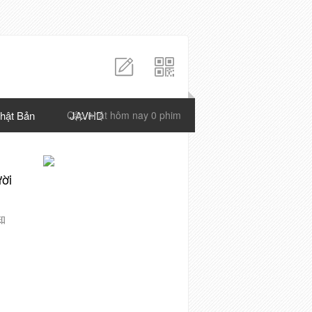
hật Bản
Cập nhật hôm nay 0 phim
JAVHD
ười
知