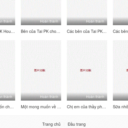
n thành
Hoàn thành
Hoàn thành
Bên của Tai PK House's Tai's Sides [4] Vui vẻ và hai mặt ~ Kiểm tra trang nơi bạn có thể thấy mỗi người chơi B của người chơi b ~ Lolita hét lên, đam mê và hung dữ!
Bên của Tai PK cho các bên của Tai [3] hai bên - hãy xem trang với hướng dẫn của mỗi cô gái - Lolita hét lên, đam mê và hung dữ!
Các bên của Tai PK House's Tai's Sides [2] Vui vẻ và hai mặt ~ Kiểm tra trang web để xem mỗi người chơi B-Showers của B-Players ~ Lolita hét lên, đam mê và hung dữ!
n thành
Hoàn thành
Hoàn thành
Một mong muốn cho mong muốn [Phần 2] phụ nữ trưởng thành không phải là một con người nói chung, và rất tinh tế và thực hiện các kỹ thuật tình dục.
Một mong muốn về tình dục [Phần 1] Phụ nữ trưởng thành không phải là một con người nói chung, và cực kỳ lành nghề trong việc thực hiện kỹ thuật tình dục
Chị em của thầy phù thủy thể hiện sự say mê của họ, họ thu hút rất nhiều tiếng cười, và tất cả những cơn đau nhói phát nổ, và giọng nói dâm dục luôn không ngừng
Trang chủ
Đầu trang