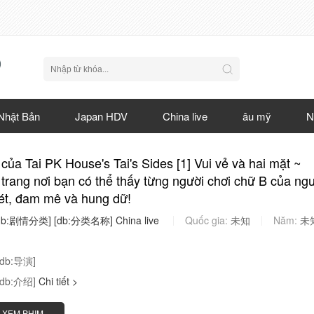
Nhật Bản
Japan HDV
China live
âu mỹ
N
của Tai PK House's Tai's Sides [1] Vui vẻ và hai mặt ~
 trang nơi bạn có thể thấy từng người chơi chữ B của ng
hét, đam mê và hung dữ!
db:剧情分类]
[db:分类名称]
China
live
Quốc gia:
未知
Năm:
未
[db:导演]
[db:介绍]
Chi tiết >
XEM PHIM