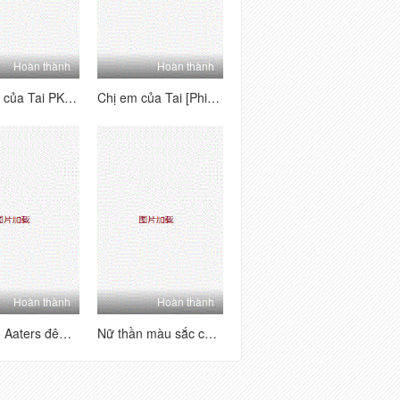
Hoàn thành
Hoàn thành
Các bên của Tai PK House's Tai's Sides [1] Vui vẻ và hai mặt ~ Kiểm tra trang nơi bạn có thể thấy từng người chơi chữ B của người chơi la hét, đam mê và hung dữ!
Chị em của Tai [Phiên bản quyến rũ nhảy khỏa thân] Một tình yêu dâm dục siêu nhiều người, một cái nhìn siêu đa dạng với mức độ khó khăn cao
Hoàn thành
Hoàn thành
Sữa nhỏ Aaters đêm Lulu Crown Phần phúc lợi (4)
Nữ thần màu sắc của ngành một màu trắng Puman xuất hiện mới nhất Wechat Welfare 11 bộ sưu tập (7)