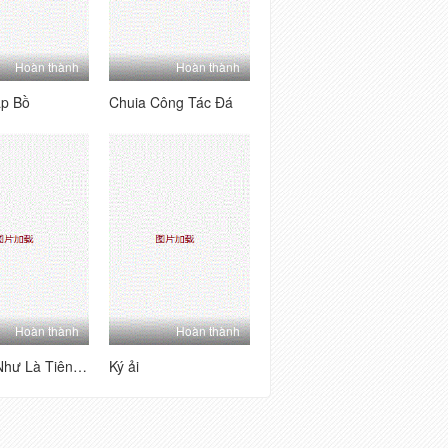
Hoàn thành
Hoàn thành
ập Bồ
Chuia Công Tác Đá
Hoàn thành
Hoàn thành
Chị Đỗ Như Là Tiên Viên Hàng Khê
Ký ải