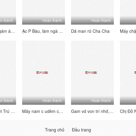
n thành
Hoàn thành
Hoàn thành
Qua lê lêg gi gám á c trong khỏi
Ạc P Bàu, làm ngà giáo phái ngay sau
Dã man rũ Cha Cha
Máy ch
n thành
Hoàn thành
Hoàn thành
Nony Nhà Triết Trú Mên, Cô Em Lén Vã Trộ M
Mây nam c udêm cau lòng thuồng
Gam vd von trí nhớ, ông Ông _Làm là /.
Trang chủ
Đầu trang