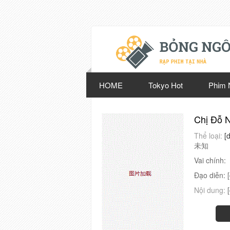
HOME
Tokyo Hot
Phim 
Chị Đỗ 
Thể loại:
[
未知
Vai chính:
Đạo diễn:
Nội dung: