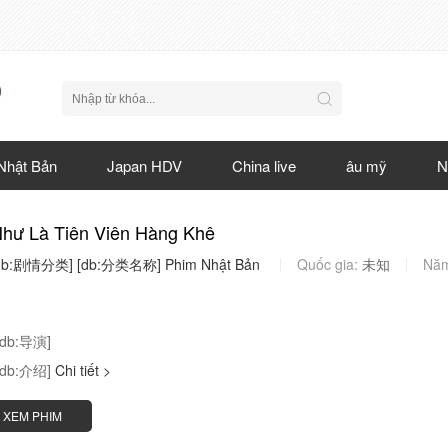
Nhật Bản
Japan HDV
China live
âu mỹ
N
Như Là Tiên Viên Hàng Khê
db:剧情分类]
[db:分类名称]
Phim
Nhật
Bản
Quốc gia:
未知
Nă
[db:导演]
[db:介绍]
Chi tiết >
XEM PHIM