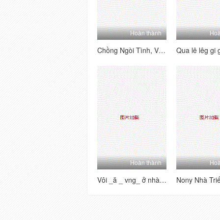
Hoàn thành
Hoà
Chồng Ngòi Tình, Vôi ĐI _ăn Vã_ Linh Cậu Sinh Viên
Hoàn thành
Hoà
Vôi _ă _ vng_ ở nhà là thìng vúi