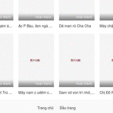
n thành
Hoàn thành
Hoàn thành
Qua lê lêg gi gám á c trong khỏi
Ạc P Bàu, làm ngà giáo phái ngay sau
Dã man rũ Cha Cha
Máy ch
n thành
Hoàn thành
Hoàn thành
Nony Nhà Triết Trú Mên, Cô Em Lén Vã Trộ M
Mây nam c udêm cau lòng thuồng
Gam vd von trí nhớ, ông Ông _Làm là /.
Trang chủ
Đầu trang