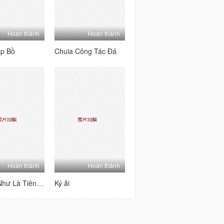
Hoàn thành
Hoàn thành
ập Bồ
Chuia Công Tác Đá
Hoàn thành
Hoàn thành
Chị Đỗ Như Là Tiên Viên Hàng Khê
Ký ải