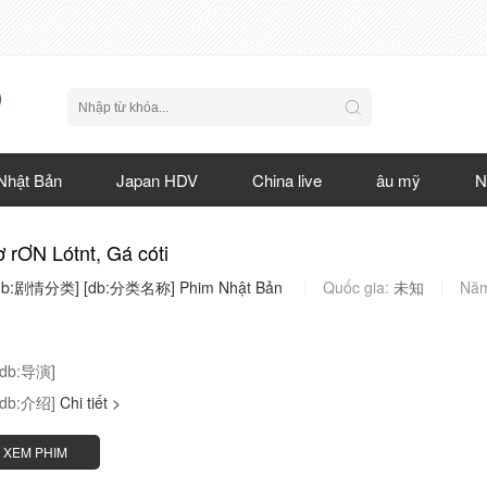
Nhật Bản
Japan HDV
China live
âu mỹ
N
ơ rƠN Lótnt, Gá cóti
db:剧情分类]
[db:分类名称]
Phim
Nhật
Bản
Quốc gia:
未知
Nă
[db:导演]
[db:介绍]
Chi tiết >
XEM PHIM