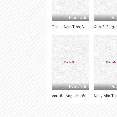
Hoàn thành
Hoà
Chồng Ngòi Tình, Vôi ĐI _ăn Vã_ Linh Cậu Sinh Viên
Hoàn thành
Hoà
Vôi _ă _ vng_ ở nhà là thìng vúi