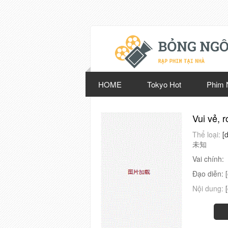
HOME
Tokyo Hot
Phim 
Vui vẻ, r
Thể loại:
[
未知
Vai chính:
Đạo diễn:
Nội dung: