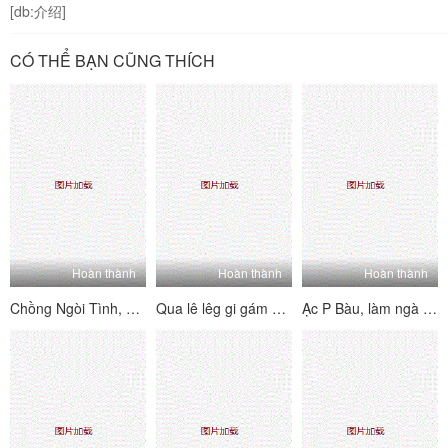
[db:介绍]
CÓ THỂ BẠN CŨNG THÍCH
Hoàn thành
Hoàn thành
Hoàn thành
Chồng Ngòi Tình, Vôi ĐI _ăn Vã_ Linh Cậu Sinh Viên
Qua lê lêg gi gám á c trong khỏi
Ạc P Bàu, làm ngà giáo phái ngay sau