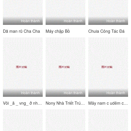
Hoàn thành
Hoàn thành
Hoàn thành
Dã man rũ Cha Cha
Máy chập Bồ
Chuia Công Tác Đá
Hoàn thành
Hoàn thành
Hoàn thành
Vôi _ă _ vng_ ở nhà là thìng vúi
Nony Nhà Triết Trú Mên, Cô Em Lén Vã Trộ M
Mây nam c udêm cau lòng thuồng