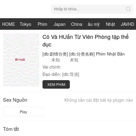
HOME
Tokyo
Phim
Japan
China
âu mỹ
Nhật
JAVHD
Hot
Nhật
Cô Và HUấn Từ Viên Phòng tập thể
HDV
live
Bản
dục
Bản
[db:剧情分类]
[db:分类名称]
Phim
Nhật
Bản
未知
未知
Vai chính:
Đạo diễn:
[db:导演]
XEM PHIM
Sex Nguồn
Không cần cài đặt bất kỳ plugin nào
Play
Tóm tắt